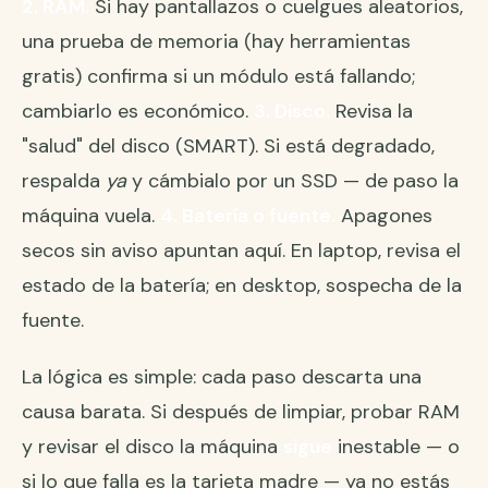
2. RAM.
Si hay pantallazos o cuelgues aleatorios,
una prueba de memoria (hay herramientas
gratis) confirma si un módulo está fallando;
cambiarlo es económico.
3. Disco.
Revisa la
"salud" del disco (SMART). Si está degradado,
respalda
ya
y cámbialo por un SSD — de paso la
máquina vuela.
4. Batería o fuente.
Apagones
secos sin aviso apuntan aquí. En laptop, revisa el
estado de la batería; en desktop, sospecha de la
fuente.
La lógica es simple: cada paso descarta una
causa barata. Si después de limpiar, probar RAM
y revisar el disco la máquina
sigue
inestable — o
si lo que falla es la tarjeta madre — ya no estás