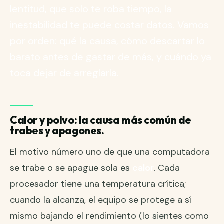
lentitud, que solo te roba tiempo, la
inestabilidad te puede costar datos. Vamos
por orden: qué la causa, cómo descartar lo
barato antes de gastar de más, y cuándo ya
toca dejar de arreglarla.
Calor y polvo: la causa más común de
trabes y apagones.
El motivo número uno de que una computadora
se trabe o se apague sola es
calor
. Cada
procesador tiene una temperatura crítica;
cuando la alcanza, el equipo se protege a sí
mismo bajando el rendimiento (lo sientes como