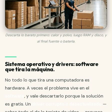
Descarta lo barato primero: calor y polvo, luego RAM y disco, y
al final fuente o batería.
Sistema operativo y drivers: software
que tira la máquina.
No todo lo que tira una computadora es
hardware. A veces el problema vive en el
software
, y vale descartarlo porque la solución
es gratis. Un
driver corrupto o desactualizado
—