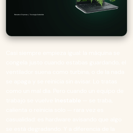
Casi siempre empieza igual: la máquina se
congela justo cuando estabas guardando, el
ventilador suena como turbina, o de la nada
se apaga y se reinicia sin avisar. Lo tratas
como un mal día. Pero cuando un equipo de
trabajo se vuelve
inestable
— se traba,
calienta o reinicia solo — rara vez es
casualidad: es hardware avisando que algo
se está degradando. Y a diferencia de la