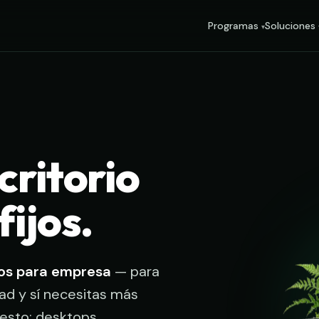
Programas
Soluciones
critorio
fijos.
dos para empresa
— para
ad y sí necesitas más
esto: desktops