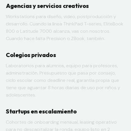
Agencias y servicios creativos
Workstations para diseño, video, postproducción y
desarrollo. Cuando la línea ThinkPad T-series, EliteBook
800 o Latitude 7000 alcanza, vas con nosotros.
Cuando hace falta Precision o ZBook, también.
Colegios privados
Laboratorios para alumnos, equipo para profesores,
administración. Presupuesto que pasa por consejo,
ciclo escolar como deadline real, garantía propia que
tiene que aguantar 8 horas diarias de uso por niños y
adolescentes.
Startups en escalamiento
Cohortes de onboarding mensual, leasing operativo
para no descapitalizar la ronda, equipo listo en 2