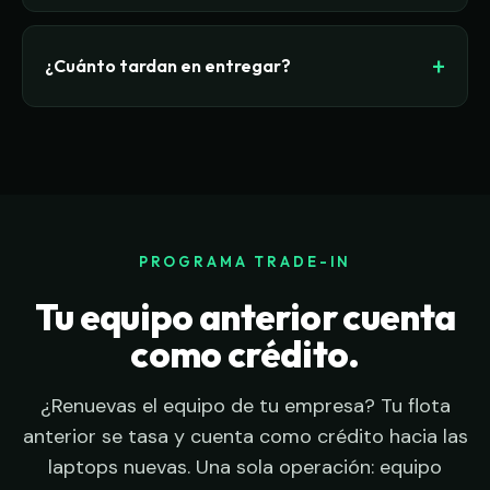
recientes (3-5 años) de marcas corporativas, el
De 6 meses, ampliable hasta 36 meses según el
crédito puede cubrir una parte significativa.
programa y el equipo, contra fallas de hardware
¿Cuánto tardan en entregar?
no causadas por el usuario. Si algo falla, lo
reemplazamos por un equipo idéntico o similar en
En las CDMX y Estado de México: 3-7 días hábiles
características en un plazo no mayor a 72 horas
desde que aprobamos configuración. Nacional:
hábiles. El plazo exacto queda escrito en tu
sumamos el tiempo de envío. Para urgencias en
contrato.
CDMX podemos ajustar.
PROGRAMA TRADE-IN
Tu equipo anterior cuenta
como crédito.
¿Renuevas el equipo de tu empresa? Tu flota
anterior se tasa y cuenta como crédito hacia las
laptops nuevas. Una sola operación: equipo