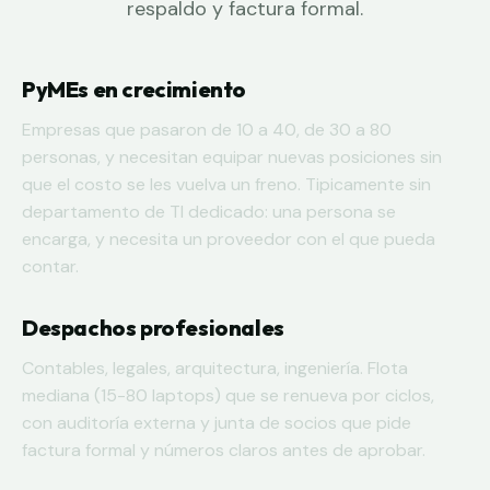
respaldo y factura formal.
PyMEs en crecimiento
Empresas que pasaron de 10 a 40, de 30 a 80
personas, y necesitan equipar nuevas posiciones sin
que el costo se les vuelva un freno. Tipicamente sin
departamento de TI dedicado: una persona se
encarga, y necesita un proveedor con el que pueda
contar.
Despachos profesionales
Contables, legales, arquitectura, ingeniería. Flota
mediana (15-80 laptops) que se renueva por ciclos,
con auditoría externa y junta de socios que pide
factura formal y números claros antes de aprobar.