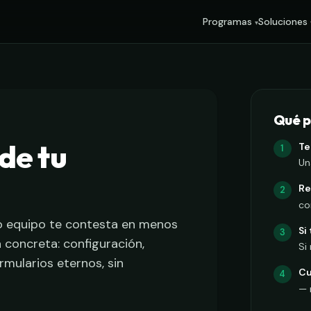
Programas
Soluciones
Qué p
 de tu
Te
Un
Re
co
tro equipo te contesta en menos
Si
 concreta: configuración,
Si
rmularios eternos, sin
Cu
— 