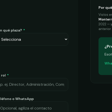
Por qué
Vistos 
Monterr
2022 — y
anterior.
n qué plaza?
*
¿Pr
Escr
Wha
 rol
*
eléfono o WhatsApp