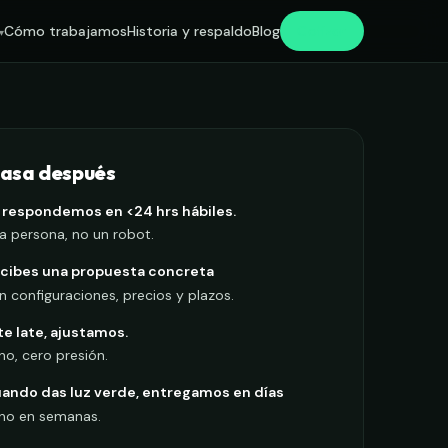
Cotizar
Cómo trabajamos
Historia y respaldo
Blog
asa después
 respondemos en <24 hrs hábiles.
a persona, no un robot.
cibes una propuesta concreta
n configuraciones, precios y plazos.
 te late, ajustamos.
 no, cero presión.
ando das luz verde, entregamos en días
no en semanas.