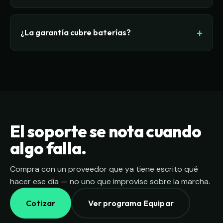
opcional. Te lo explicamos según tu caso.
una decisión.
Sí, dentro de los primeros 90 días desde la
entrega. Después, lo evaluamos caso por caso.
¿La garantía cubre baterías?
Las baterías tienen un trato especial: cubrimos la
batería los primeros 6 meses contra defectos de
fabricación. La capacidad nominal de batería en
equipo renovado se reporta al momento de la
entrega, así sabes con qué te quedas.
El soporte se nota cuando
algo falla.
Compra con un proveedor que ya tiene escrito qué
hacer ese día — no uno que improvise sobre la marcha.
Cotizar
Ver programa Equipar