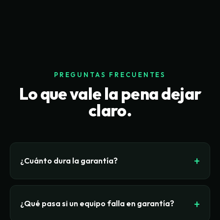
PREGUNTAS FRECUENTES
Lo que vale la pena dejar
claro.
¿Cuánto dura la garantía?
De 6 meses, ampliable hasta 36 meses según el
programa y el equipo. Cubre fallas de hardware
¿Qué pasa si un equipo falla en garantía?
no causadas por mal uso (golpes, líquidos,