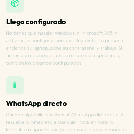
📦
Llega configurado
No tienes que instalar Windows, ni Microsoft 365, ni
antivirus, ni configurar correos. Llega listo. La persona
enciende su laptop, pone su contraseña, y trabaja. Si
tienes correos corporativos o sistemas específicos,
también los dejamos configurados.
📱
WhatsApp directo
Cuando algo falla, escribes al WhatsApp directo. La IA
resuelve lo inmediato a cualquier hora; en horario
laboral te responde una persona real que ya conoce tu