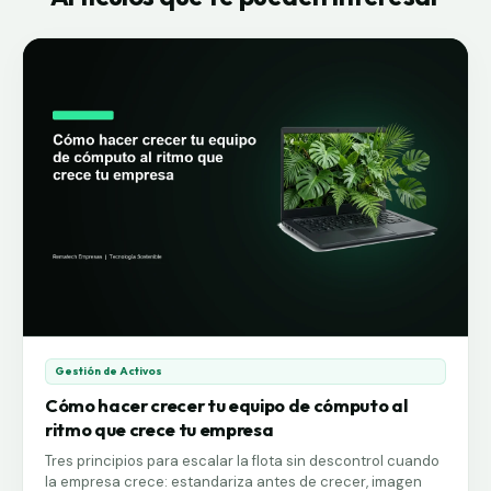
desembolso inicial. Puedes combinar ambas para
renovar sin frenar la operación.
Gestión de Activos
Cómo hacer crecer tu equipo de cómputo al
ritmo que crece tu empresa
Tres principios para escalar la flota sin descontrol cuando
la empresa crece: estandariza antes de crecer, imagen