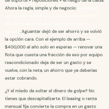
de soporte + reposiciones + el riesgo de la caída.
Ahora la regla, simple y de negocio:
cuando lo
que pierdes al año se acerca o supera el 30%
del costo de renovar, ya pasaste el punto
óptimo
. Aguantar dejó de ser ahorro y se volvió
la opción cara. Con el ejemplo de arriba —
$400,000 al año solo en esperas — renovar una
flota que cuesta una fracción de eso por equipo
reacondicionado deja de ser un gasto y se
vuelve, con la neta, un ahorro que ya deberías
estar cobrando.
¿Y el miedo de soltar el dinero de golpe? No
tienes que descapitalizarte. El
leasing o renta
mensual fija
convierte la compra en un gasto