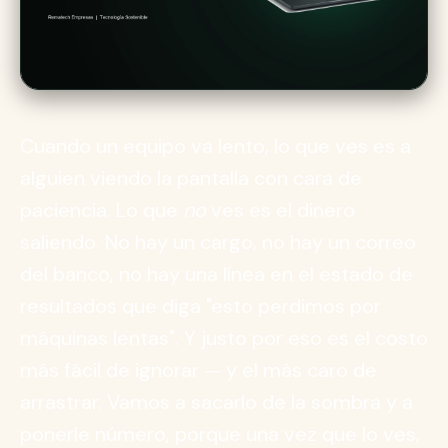
Cuando un equipo va lento, lo que ves es a
alguien viendo la pantalla con cara de
paciencia. Lo que
no
ves es el dinero
saliendo. No hay un cargo, no hay un correo
del banco, no hay una línea en el estado de
resultados que diga "esto perdimos por
máquinas lentas". Y justo por eso es el costo
más fácil de ignorar — y el más caro de
arrastrar. Vamos a sacarlo de la sombra y a
ponerle número, porque una vez que lo ves,