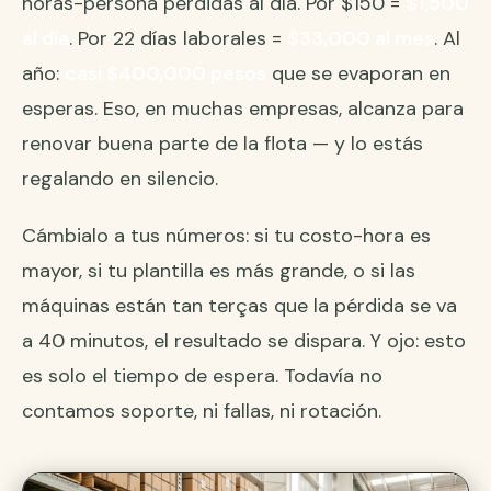
horas-persona perdidas al día. Por $150 =
$1,500
al día
. Por 22 días laborales =
$33,000 al mes
. Al
año:
casi $400,000 pesos
que se evaporan en
esperas. Eso, en muchas empresas, alcanza para
renovar buena parte de la flota — y lo estás
regalando en silencio.
Cámbialo a tus números: si tu costo-hora es
mayor, si tu plantilla es más grande, o si las
máquinas están tan terças que la pérdida se va
a 40 minutos, el resultado se dispara. Y ojo: esto
es solo el tiempo de espera. Todavía no
contamos soporte, ni fallas, ni rotación.