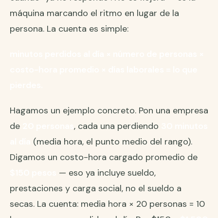
máquina marcando el ritmo en lugar de la
persona. La cuenta es simple:
minutos perdidos al día × número de personas ×
costo-hora promedio × días laborales = lo que
pierdes.
Hagamos un ejemplo concreto. Pon una empresa
de
20 personas
, cada una perdiendo
30 minutos
al día
(media hora, el punto medio del rango).
Digamos un costo-hora cargado promedio de
$150 pesos
— eso ya incluye sueldo,
prestaciones y carga social, no el sueldo a
secas. La cuenta: media hora × 20 personas = 10