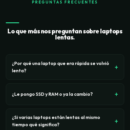
PREGUNTAS FRECUENTES
Lo que más nos preguntan sobre laptops
lentas.
¿Por qué una laptop que era rápida se volvió
lenta?
Casi siempre por una de cuatro causas: un disco
mecánico (HDD) que es el cuello de botella más
¿Le pongo SSD y RAM o ya la cambio?
común, RAM insuficiente para cómo se trabaja
hoy (navegador con muchas pestañas más apps
Si es una máquina corporativa sólida (Dell
abiertas), bloatware y programas que arrancan
Latitude, HP EliteBook, Lenovo ThinkPad) de
¿Si varias laptops están lentas al mismo
solos saturando el inicio, o throttling térmico por
menos de 5-6 años, con procesador que aún
tiempo qué significa?
polvo y calor acumulado. No es que la máquina 'se