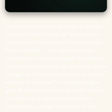
Una laptop no se pone lenta de un día para
otro por brujería. Detrás de "ya está terca
esta máquina" casi siempre hay una causa
física y medible — y, lo importante, una
solución que sí mueve la aguja. El problema
es que en la mayoría de las oficinas se ataca
a ciegas: se formatea, se reinicia, se borran
archivos "por si acaso", y la máquina sigue
igual de lenta una semana después. Vamos
por orden, de la causa más común a la
menos obvia, y luego separamos lo que