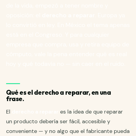
de la vida, empezó a tener nombre y
oposición: el
derecho a reparar
. Europa ya
lo convirtió en ley. En México el tema apenas
está en el Congreso. Y para cualquier
empresa que compra, usa y retira equipo de
cómputo, vale la pena entender qué es real
hoy y qué todavía no — sin caer en el ruido.
Qué es el derecho a reparar, en una
frase.
El
derecho a reparar
es la idea de que reparar
un producto debería ser fácil, accesible y
conveniente — y no algo que el fabricante pueda