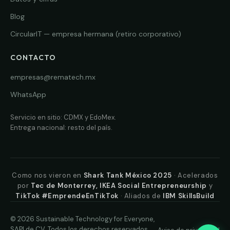
Blog
CircularIT — empresa hermana (retiro corporativo)
CONTACTO
empresas@rematech.mx
WhatsApp
Servicio en sitio: CDMX y EdoMex.
Entrega nacional: resto del país.
Como nos vieron en
Shark Tank México 2025
· Acelerados
por
Tec de Monterrey, IKEA Social Entrepreneurship
y
TikTok #EmprendeEnTikTok
· Aliados de
IBM SkillsBuild
© 2026 Sustainable Technology for Everyone,
SAPI de CV. Todos los derechos reservados.