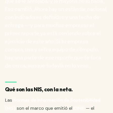
que se le antojaba, y la mayoría no lo hacía.
Eso cambió. Ahora hay un estándar nacional,
con indicadores definidos y una fecha de
entrega — y para muchas empresas el
primer reporte ya está corriendo sobre el
ejercicio de este año. Si tu empresa
compra, usa y retira equipo de cómputo,
hay una parte de ese reporte que te toca
de cerca, aunque todavía no lo veas.
Qué son las NIS, con la neta.
Las
Normas de Información de Sostenibilidad
(NIS)
son el marco que emitió el
CINIF
— el