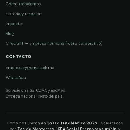
Cómo trabajamos
Historia y respaldo
Impacto
Blog
CircularIT — empresa hermana (retiro corporativo)
CONTACTO
empresas@rematech.mx
WhatsApp
Servicio en sitio: CDMX y EdoMex.
Entrega nacional: resto del país.
Como nos vieron en
Shark Tank México 2025
· Acelerados
por
Tec de Monterrey, IKEA Social Entrepreneurship
y