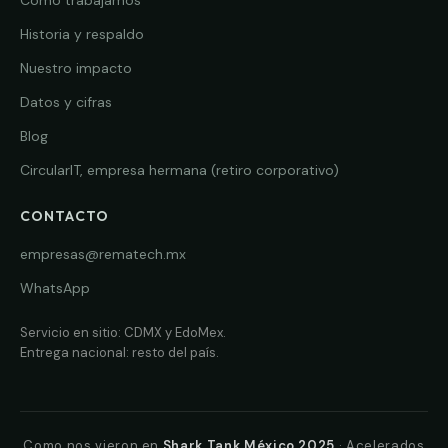
Historia y respaldo
Nuestro impacto
Datos y cifras
Blog
CircularIT, empresa hermana (retiro corporativo)
CONTACTO
empresas@rematech.mx
WhatsApp
Servicio en sitio: CDMX y EdoMex.
Entrega nacional: resto del país.
Como nos vieron en
Shark Tank México 2025
· Acelerados