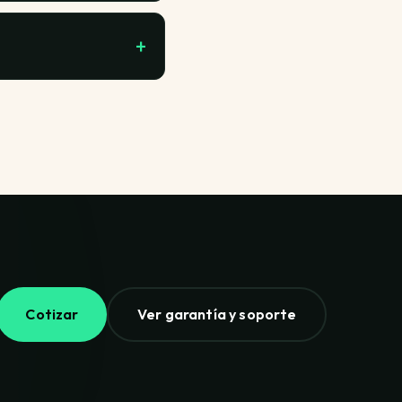
ciones que pierde
e puedes tener un día
uesta más en
scrito en la garantía.
otizada. La buena
icación técnica y rara
Cotizar
Ver garantía y soporte