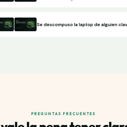
Se descompuso la laptop de alguien cla
PREGUNTAS FRECUENTES
 vale la pena tener clar