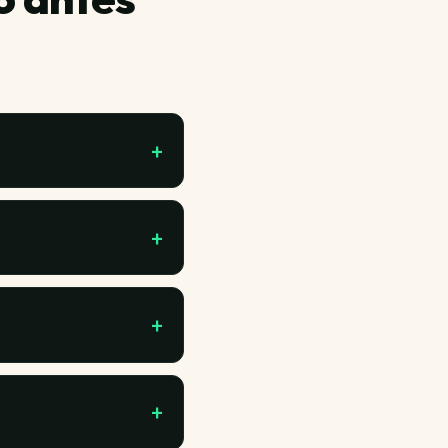
cobertura de fallas de
s en el contrato, y
a amateur no es la
Si el proveedor te
 El plazo escrito en
aprenda menos cosas;
3) documentar tu
o tienes que ser