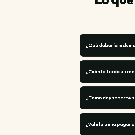
¿Qué debería incluir
Como mínimo: plazo cl
hardware no causadas 
¿Cuánto tarda un ree
proceso definido para 
duración — son los ti
En las plazas con serv
promete "lo antes posi
¿Cómo doy soporte si
contrato es la única ga
Tres recetas que func
(2) tener un proveedo
¿Vale la pena pagar 
imagen base y configu