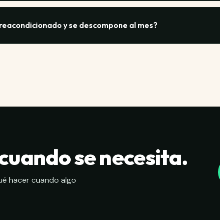
tener proceso.
ítico sea cada puesto. Para tu equipo comercial o de opera
caída, el soporte extendido se paga solo. Para puestos dond
 reacondicionado y se descompone al mes?
ía estándar puede bastar. Una computadora descompuesta c
 que en reparación — esa es la cuenta real.
oveedor serio y entra en garantía, lo reemplazan en el plazo e
no cubierta (golpe, líquido), te dan opciones de reparación c
onado bien hecho: las fallas tempranas se detectan en la verif
 cuando se necesita.
ué hacer cuando algo