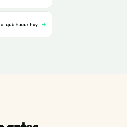
→
ve: qué hacer hoy
o antes