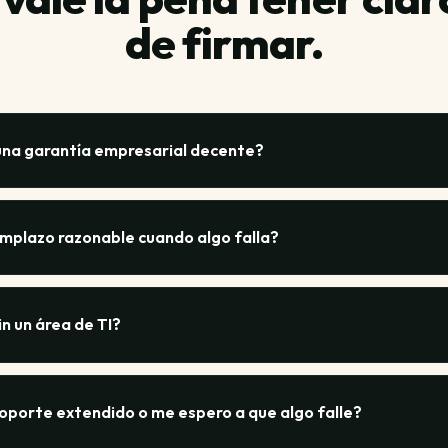
de firmar.
 una garantía empresarial decente?
aro (de 6 meses, ampliable hasta 36 meses según el equipo), 
por el usuario, tiempos de respuesta y de reemplazo escrito
mplazo razonable cuando algo falla?
abrir caso. Lo que diferencia una garantía profesional de un
empos garantizados de respuesta.
icio completo, un máximo de 72 horas hábiles es el estándar. 
ble" sin números, asume que va a tardar más de lo aceptable.
n un área de TI?
rantía real.
ionan: (1) estandarizar modelos para que una sola persona 
r con tiempos de reemplazo reales que sea tu primer nivel; (
soporte extendido o me espero a que algo falle?
raciones en un par de páginas que cualquiera pueda seguir. N