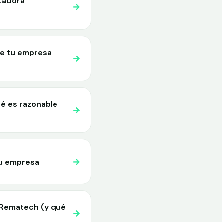
tadora
→
de tu empresa
→
é es razonable
→
→
tu empresa
 Rematech (y qué
→