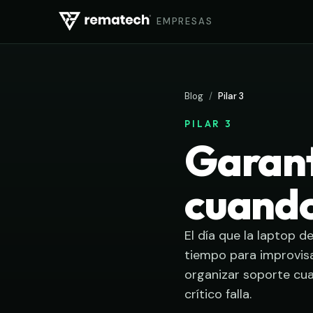
EMPRESAS
Blog
/
Pilar 3
PILAR 3
Garant
cuando
El día que la laptop d
tiempo para improvisa
organizar soporte cua
crítico falla.