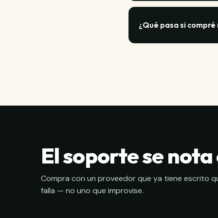
experto — tienes que 
Depende de qué tan cr
dinero por cada hora 
¿Qué pasa si compré
de espera, la garant
productividad perdida
Si compraste con un pr
Si entra en una causa 
noticia del reacondici
vez llegan al cliente.
El soporte se nota
Compra con un proveedor que ya tiene escrito q
falla — no uno que improvise.