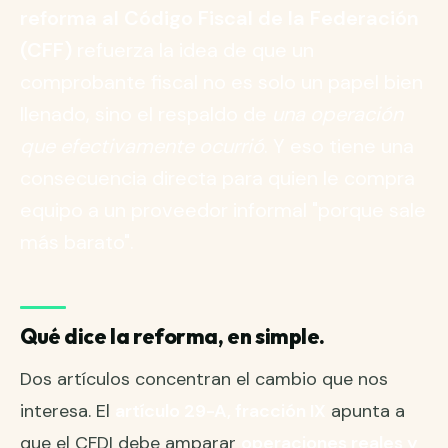
reforma al Código Fiscal de la Federación
(CFF)
refuerza la idea de que un
comprobante fiscal no es solo un papel bien
llenado, sino el respaldo de
una operación
que efectivamente ocurrió
. Y eso tiene una
consecuencia directa para quien le compra
equipo a un proveedor informal "porque sale
más barato".
Qué dice la reforma, en simple.
Dos artículos concentran el cambio que nos
interesa. El
artículo 29-A, fracción IX
apunta a
que el CFDI debe amparar
operaciones reales y