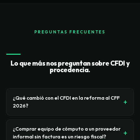
PREGUNTAS FRECUENTES
Lo que más nos preguntan sobre CFDI y
procedencia.
¿Qué cambió con el CFDI en la reforma al CFF
2026?
La reforma al Código Fiscal de la Federación
vigente en 2026 refuerza dos ideas que ya venían
¿Comprar equipo de cómputo a un proveedor
en el espíritu de la norma. Por un lado, el artículo
informal sin factura es un riesgo fiscal?