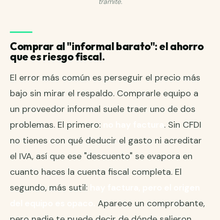
trámite.
Comprar al "informal barato": el ahorro
que es riesgo fiscal.
El error más común es perseguir el precio más
bajo sin mirar el respaldo. Comprarle equipo a
un proveedor informal suele traer uno de dos
problemas. El primero:
no hay factura
. Sin CFDI
no tienes con qué deducir el gasto ni acreditar
el IVA, así que ese "descuento" se evapora en
cuanto haces la cuenta fiscal completa. El
segundo, más sutil:
hay factura, pero el origen
del equipo es opaco.
Aparece un comprobante,
pero nadie te puede decir de dónde salieron