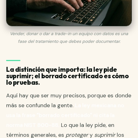
Vender, donar o dar a trade-in un equipo con datos es una
fase del tratamiento que debes poder documentar.
La distinción que importa: la ley pide
suprimir; el borrado certificado es cómo
lo pruebas.
Aquí hay que ser muy precisos, porque es donde
más se confunde la gente.
La ley mexicana no
usa la frase "borrado certificado" ni cita la
norma NIST 800-88.
Lo que la ley pide, en
términos generales, es
proteger
y
suprimir
los