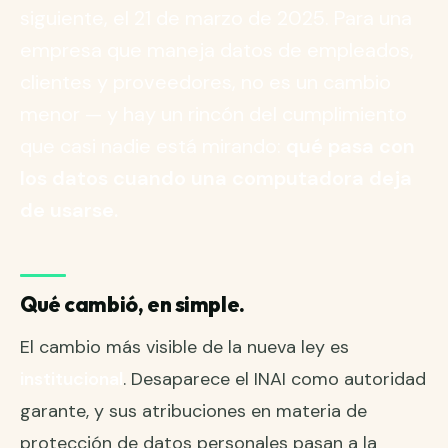
siguiente, el 21 de marzo de 2025. Para una
empresa que maneja datos de empleados,
clientes y proveedores, no es un cambio
menor — y hay un rincón del cumplimiento
que casi nadie está mirando:
qué pasa con
los datos cuando una computadora deja
de usarse.
Qué cambió, en simple.
El cambio más visible de la nueva ley es
institucional
. Desaparece el INAI como autoridad
garante, y sus atribuciones en materia de
protección de datos personales pasan a la