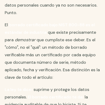
datos personales cuando ya no son necesarios.
Punto.
El
borrado certificado bajo NIST 800-88 es el
estándar de industria
que existe precisamente
para
demostrar
que cumpliste ese deber. Es el
"cómo", no el "qué": un método de borrado
verificable más un certificado por cada equipo
que documenta número de serie, método
aplicado, fecha y verificación. Esa distinción es la
clave de todo el artículo:
La ley te dice:
suprime y protege los datos
personales.
El borrado certificado te da:
la
evidencia auditable de que lo hiciste. Si te