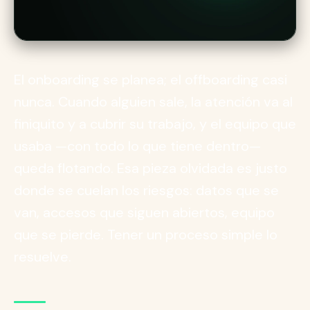
El onboarding se planea; el offboarding casi
nunca. Cuando alguien sale, la atención va al
finiquito y a cubrir su trabajo, y el equipo que
usaba —con todo lo que tiene dentro—
queda flotando. Esa pieza olvidada es justo
donde se cuelan los riesgos: datos que se
van, accesos que siguen abiertos, equipo
que se pierde. Tener un proceso simple lo
resuelve.