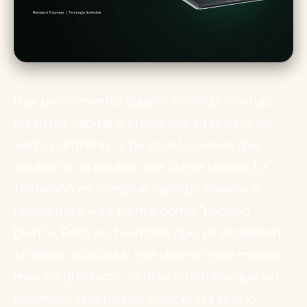
Hay un momento clásico en toda startup:
levantas capital o empiezas a facturar en
serio, contratas, y de pronto tienes que
equipar a un equipo que crece rápido. La
tentación es comprar laptops nuevas y
relucientes —se siente como "hacerlo
bien"—. Pero los founders que ya escalaron
te dirían otra cosa: ese dinero rinde mucho
más en producto, ventas o nómina que en
hardware que pierde valor el día que lo