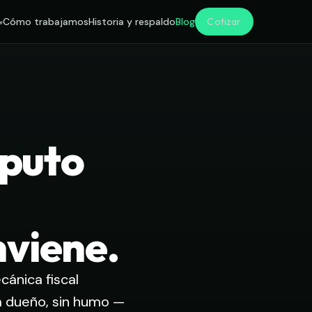
Cotizar
Cómo trabajamos
Historia y respaldo
Blog
mputo
nviene.
ánica fiscal
 a dueño, sin humo —