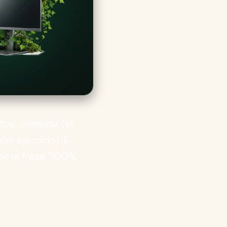
tos: comprar (el
el ejercicio). El
de la frase "100%