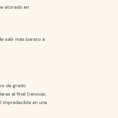
ue atorado en
de salir más barato a
ipo de grado
ras al final (renovar,
al impredecible en una