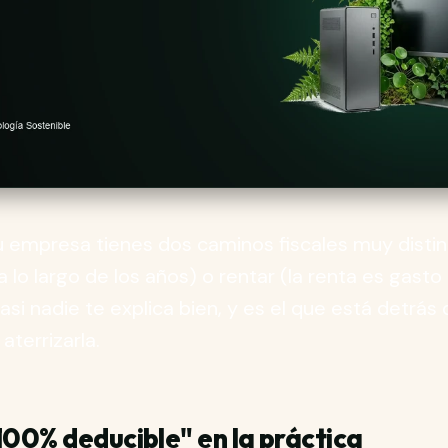
 empresa tienes dos caminos fiscales muy distin
lo largo de los años) o rentar (la renta es gasto d
si nadie te explica bien, y es el que está detrás 
aterrizarla.
100% deducible" en la práctica