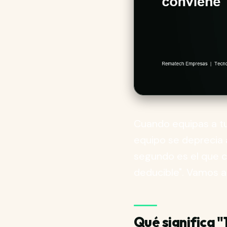
Cuando equipas a tu
equipo se deprecia a 
segundo es el que ca
deducible". Vamos a 
Qué significa "