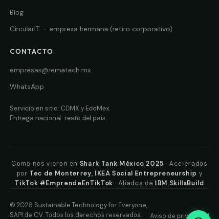
Blog
CircularIT — empresa hermana (retiro corporativo)
CONTACTO
empresas@rematech.mx
WhatsApp
Servicio en sitio: CDMX y EdoMex.
Entrega nacional: resto del país.
Como nos vieron en
Shark Tank México 2025
· Acelerados
por
Tec de Monterrey, IKEA Social Entrepreneurship
y
TikTok #EmprendeEnTikTok
· Aliados de
IBM SkillsBuild
© 2026 Sustainable Technology for Everyone,
SAPI de CV. Todos los derechos reservados.
Aviso de privacidad