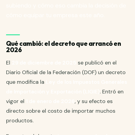
subiendo y cómo eso cambia la decisión de
cómo equipar tu empresa este año.
Qué cambió: el decreto que arrancó en
2026
El
29 de diciembre de 2025
se publicó en el
Diario Oficial de la Federación (DOF) un decreto
que modifica la
Ley de los Impuestos Generales
de Importación y Exportación (LIGIE)
. Entró en
vigor el
1 de enero de 2026
, y su efecto es
directo sobre el costo de importar muchos
productos.