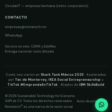
CircularIT — empresa hermana (retiro corporativo)
CONTACTO
empresas@rematech.mx
WhatsApp
Servicio en sitio: CDMX y EdoMex.
Entrega nacional: resto del país.
Como nos vieron en
Shark Tank México 2025
· Acelerados
por
Tec de Monterrey, IKEA Social Entrepreneurship
y
TikTok #EmprendeEnTikTok
· Aliados de
IBM SkillsBuild
© 2026 Sustainable Technology for Everyone,
SAPI de CV. Todos los derechos reservados.
Aviso de privacidad
®
Rematech
es una marca de la razón social.