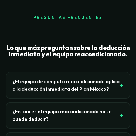
PREGUNTAS FRECUENTES
Lo que más preguntan sobre la deducción
inmediata y el equipo reacondicionado.
¿El equipo de cómputo reacondicionado aplica
a la deducción inmediata del Plan México?
No. El decreto de deducción inmediata publicado
en el Diario Oficial de la Federación el 21 de enero
¿Entonces el equipo reacondicionado no se
de 2025 (con lineamientos del 21 de marzo de
puede deducir?
2025 y vigencia hasta el 30 de septiembre de
Sí se deduce, solo que por la vía ordinaria, no por
2030) aplica únicamente a la inversión en bienes