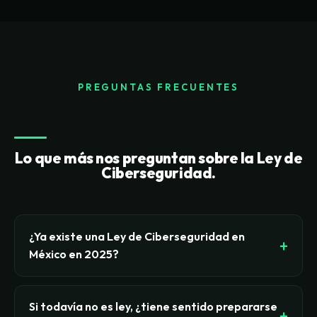
PREGUNTAS FRECUENTES
Lo que más nos preguntan sobre la Ley de
Ciberseguridad.
¿Ya existe una Ley de Ciberseguridad en
México en 2025?
No. A la fecha de este artículo existe una iniciativa
de Ley General de Ciberseguridad presentada en
Si todavía no es ley, ¿tiene sentido prepararse