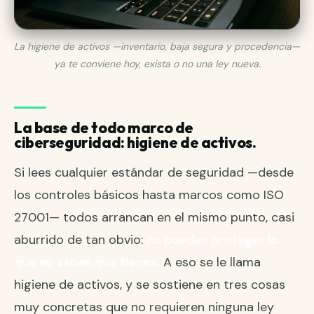
La higiene de activos —inventario, baja segura y procedencia—
ya te conviene hoy, exista o no una ley nueva.
La base de todo marco de
ciberseguridad: higiene de activos.
Si lees cualquier estándar de seguridad —desde
los controles básicos hasta marcos como ISO
27001— todos arrancan en el mismo punto, casi
aburrido de tan obvio:
no puedes proteger lo
que no sabes que tienes.
A eso se le llama
higiene de activos, y se sostiene en tres cosas
muy concretas que no requieren ninguna ley