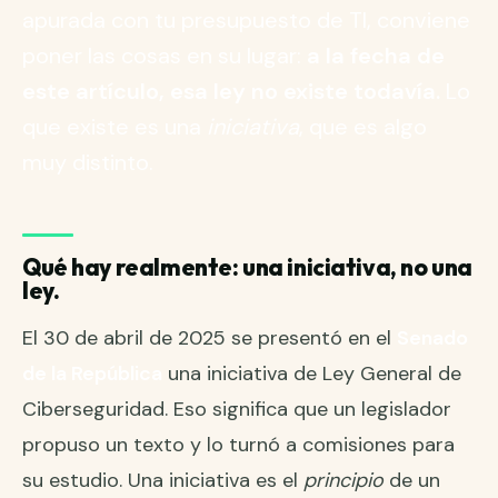
apurada con tu presupuesto de TI, conviene
poner las cosas en su lugar:
a la fecha de
este artículo, esa ley no existe todavía.
Lo
que existe es una
iniciativa
, que es algo
muy distinto.
Qué hay realmente: una iniciativa, no una
ley.
El 30 de abril de 2025 se presentó en el
Senado
de la República
una iniciativa de Ley General de
Ciberseguridad. Eso significa que un legislador
propuso un texto y lo turnó a comisiones para
su estudio. Una iniciativa es el
principio
de un