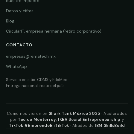
Nuestro impacto
Datos y cifras
Blog
CircularIT, empresa hermana (retiro corporativo)
CONTACTO
empresas@rematech.mx
WhatsApp
Servicio en sitio: CDMX y EdoMex.
Entrega nacional: resto del país.
Como nos vieron en
Shark Tank México 2025
· Acelerados
por
Tec de Monterrey, IKEA Social Entrepreneurship
y
TikTok #EmprendeEnTikTok
· Aliados de
IBM SkillsBuild