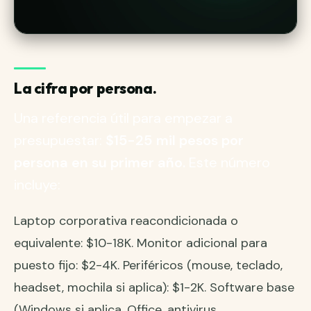
La cifra por persona.
Una referencia útil para empezar a
presupuestar:
$15-25 mil pesos por
persona en su primer año.
Este número
incluye:
Laptop corporativa reacondicionada o
equivalente: $10-18K. Monitor adicional para
puesto fijo: $2-4K. Periféricos (mouse, teclado,
headset, mochila si aplica): $1-2K. Software base
(Windows si aplica, Office, antivirus,